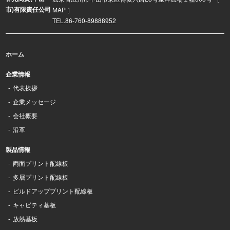
市)有限責任公司
MAP ］
TEL.86-760-89888952
ホーム
企業情報
代表挨拶
企業メッセージ
会社概要
沿革
製品情報
両面プリント配線板
多層プリント配線板
ビルドアッププリント配線板
キャビティ基板
放熱基板