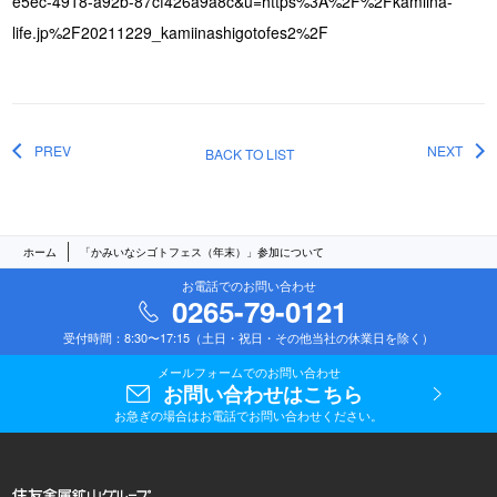
e5ec-4918-a92b-87cf426a9a8c&u=https%3A%2F%2Fkamiina-
life.jp%2F20211229_kamiinashigotofes2%2F
PREV
NEXT
BACK TO LIST
ホーム
「かみいなシゴトフェス（年末）」参加について
お電話でのお問い合わせ
0265-79-0121
受付時間：8:30〜17:15（土日・祝日・その他当社の休業日を除く）
メールフォームでのお問い合わせ
お問い合わせはこちら
お急ぎの場合はお電話でお問い合わせください。