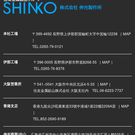
本社工場
〒399-4692 長野県上伊那郡箕輪町大字中箕輪12238
［ MAP
］
TEL.0265-79-0121
伊那工場
〒396-0005 長野県伊那市野底8268-55
［ MAP ］
TEL.0265-76-8376
大阪営業所
〒541−0041 大阪市中央区北浜4-5-33
［ MAP ］
住友金属鉱山株式会社 大阪支社内 TEL.06-6223-7737
香港支店
香港九龍尖沙咀廣東道33號中港城1座22樓2209A室
［ MAP
］
TEL.852-2690-9189
伸光商貿(中山
広東省広州市中山市東区博愛六路28号遠洋広場１幢505号
［